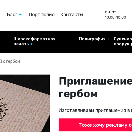
пн-пт
Блог
Портфолио
Контакты
10:00-18:00
ы
Акции
Новости
Широкоформатная
Полиграфия
Сувенир
ем?
Статьи
печать
продукц
й с гербом
е
Баннеры
Офсетная часть
Промо 
Плёнка перфорированная
ины
Оперативная часть
самоклеящаяся
Приглашение
умаге
гербом
 стендов
блички
Изготавливаем приглашения в 
ички
Тоже хочу рекламу 