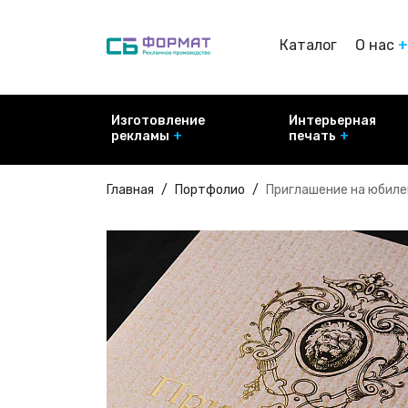
Каталог
О нас
Отзыв
Как мы
Изготовление
Интерьерная
работа
рекламы
печать
Главная
Портфолио
Приглашение на юбиле
Световые короба
Печать на холст
Объёмные буквы
Модульные карт
Крышные установки
Стенды ролл-ап
Стелы
Печать на фотоб
Изготовление
Вывески
информационных
Световые панели
Пластиковые та
Панель кронштейн
Рекламные табл
Информационные и
выставочные стенды