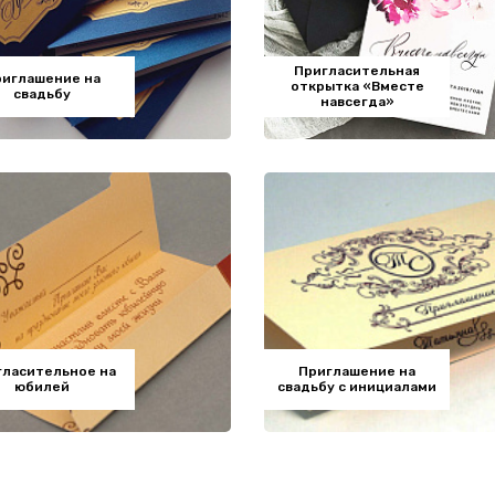
Пригласительная
риглашение на
открытка «‎Вместе
свадьбу
навсегда»‎
гласительное на
Приглашение на
юбилей
свадьбу с инициалами