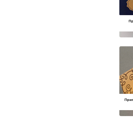
П
При